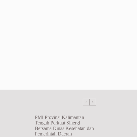
PMI Provinsi Kalimantan
Tengah Perkuat Sinergi
Bersama Dinas Kesehatan dan
Pemerintah Daerah