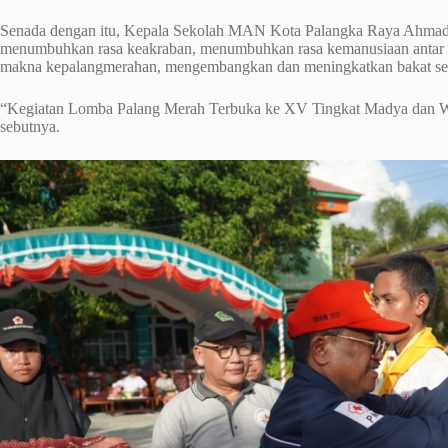
Senada dengan itu, Kepala Sekolah MAN Kota Palangka Raya Ahmad F
menumbuhkan rasa keakraban, menumbuhkan rasa kemanusiaan antar s
makna kepalangmerahan, mengembangkan dan meningkatkan bakat sert
“Kegiatan Lomba Palang Merah Terbuka ke XV Tingkat Madya dan Wira 
sebutnya.