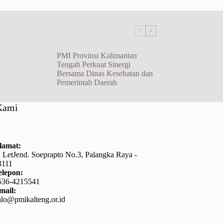
PMI Provinsi Kalimantan
Tengah Perkuat Sinergi
Bersama Dinas Kesehatan dan
Pemerintah Daerah
Kami
lamat:
l. LetJend. Soeprapto No.3, Palangka Raya -
3111
elepon:
536-4215541
mail:
alo@pmikalteng.or.id