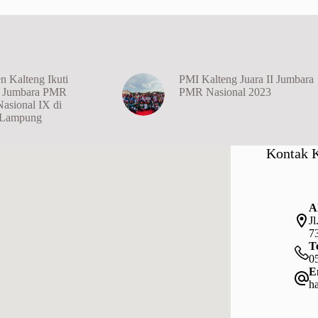
n Kalteng Ikuti
PMI Kalteng Juara II Jumbara
n Jumbara PMR
PMR Nasional 2023
Nasional IX di
i Lampung
Kontak 
A
J
7
T
0
E
h